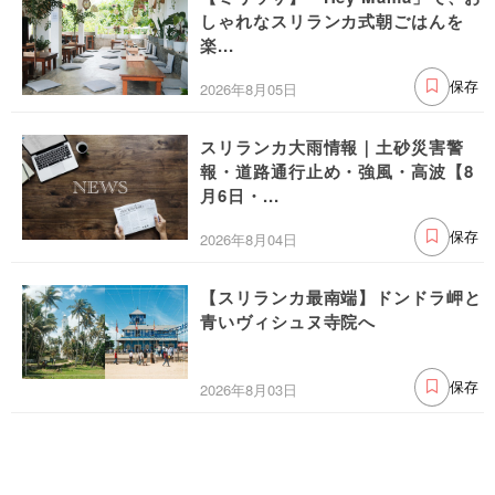
しゃれなスリランカ式朝ごはんを
楽...
2026年8月05日
保存
スリランカ大雨情報｜土砂災害警
報・道路通行止め・強風・高波【8
月6日・...
2026年8月04日
保存
【スリランカ最南端】ドンドラ岬と
青いヴィシュヌ寺院へ
2026年8月03日
保存