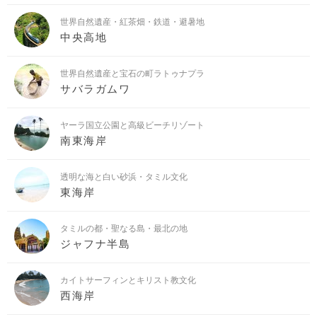
世界自然遺産・紅茶畑・鉄道・避暑地
中央高地
世界自然遺産と宝石の町ラトゥナプラ
サバラガムワ
ヤーラ国立公園と高級ビーチリゾート
南東海岸
透明な海と白い砂浜・タミル文化
東海岸
タミルの都・聖なる島・最北の地
ジャフナ半島
カイトサーフィンとキリスト教文化
西海岸