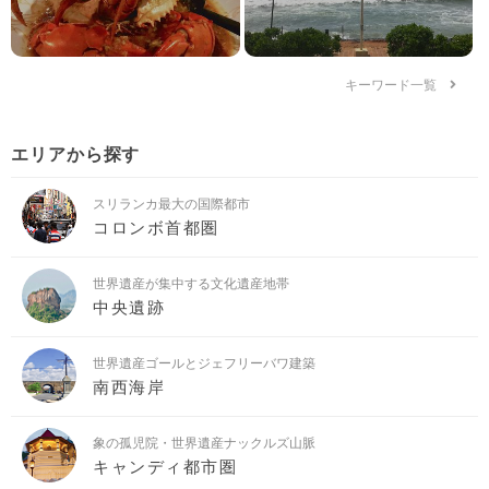
キーワード一覧
エリアから探す
スリランカ最大の国際都市
コロンボ首都圏
世界遺産が集中する文化遺産地帯
中央遺跡
世界遺産ゴールとジェフリーバワ建築
南西海岸
象の孤児院・世界遺産ナックルズ山脈
キャンディ都市圏