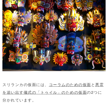
スリランカの仮面には、
コーラムのための仮面
と
悪霊
を追い出す儀式の「トゥイル」のための仮面
の2つに
分かれています。