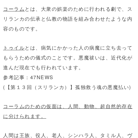
コーラム
とは、大衆の娯楽のために行われる劇で、
ス
リランカの伝承と仏教の物語を組み合わせたような内
容のものです。
トゥイル
とは、病気にかかった人の病魔に立ち去って
もらうための儀式のことです。悪魔祓いは、近代化が
進んだ現在でも行われています。
参考記事：47NEWS
(
【第１３回（スリランカ）】孤独救う魂の悪魔払い
)
コーラムのための仮面は、人間、動物、超自然的存在
に分けられます。
人間は王族、役人、老人、シンハラ人、タミル人、ヴ