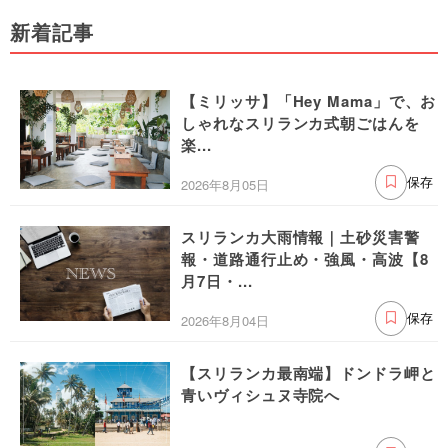
新着記事
【ミリッサ】「Hey Mama」で、お
しゃれなスリランカ式朝ごはんを
楽...
2026年8月05日
保存
スリランカ大雨情報｜土砂災害警
報・道路通行止め・強風・高波【8
月7日・...
2026年8月04日
保存
【スリランカ最南端】ドンドラ岬と
青いヴィシュヌ寺院へ