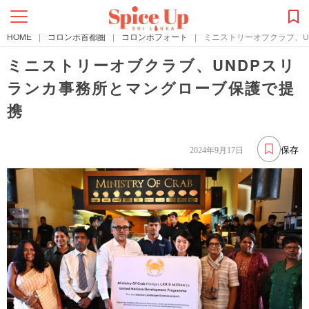
HOME
|
コロンボ首都圏
|
コロンボフォート
|
ミニストリーオブクラブ、U
ミニストリーオブクラブ、UNDPスリ
ランカ事務所とマングローブ保護で提
携
保存
2024年9月17日