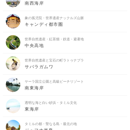
南西海岸
象の孤児院・世界遺産ナックルズ山脈
キャンディ都市圏
世界自然遺産・紅茶畑・鉄道・避暑地
中央高地
世界自然遺産と宝石の町ラトゥナプラ
サバラガムワ
ヤーラ国立公園と高級ビーチリゾート
南東海岸
透明な海と白い砂浜・タミル文化
東海岸
タミルの都・聖なる島・最北の地
ジャフナ半島