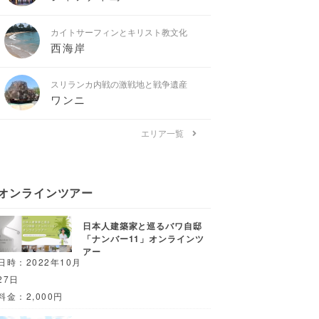
カイトサーフィンとキリスト教文化
西海岸
スリランカ内戦の激戦地と戦争遺産
ワンニ
エリア一覧
オンラインツアー
日本人建築家と巡るバワ自邸
「ナンバー11」オンラインツ
アー
日時：2022年10月
27日
料金：2,000円