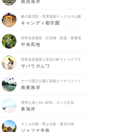
南西海岸
象の孤児院・世界遺産ナックルズ山脈
キャンディ都市圏
世界自然遺産・紅茶畑・鉄道・避暑地
中央高地
世界自然遺産と宝石の町ラトゥナプラ
サバラガムワ
ヤーラ国立公園と高級ビーチリゾート
南東海岸
透明な海と白い砂浜・タミル文化
東海岸
タミルの都・聖なる島・最北の地
ジャフナ半島