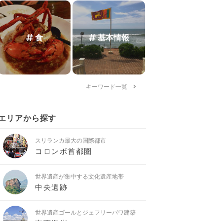
食
基本情報
キーワード一覧
エリアから探す
スリランカ最大の国際都市
コロンボ首都圏
世界遺産が集中する文化遺産地帯
中央遺跡
世界遺産ゴールとジェフリーバワ建築