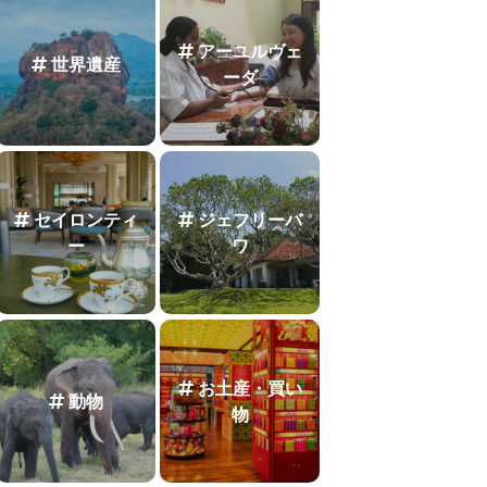
アーユルヴェ
世界遺産
ーダ
セイロンティ
ジェフリーバ
ー
ワ
お土産・買い
動物
物