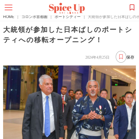
HOME
|
コロンボ首都圏
|
ポートシティー
|
大統領が参加した日本ばしの
大統領が参加した日本ばしのポートシ
ティへの移転オープニング！
保存
2024年4月25日