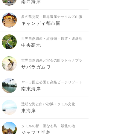
南西海岸
象の孤児院・世界遺産ナックルズ山脈
キャンディ都市圏
世界自然遺産・紅茶畑・鉄道・避暑地
中央高地
世界自然遺産と宝石の町ラトゥナプラ
サバラガムワ
ヤーラ国立公園と高級ビーチリゾート
南東海岸
透明な海と白い砂浜・タミル文化
東海岸
タミルの都・聖なる島・最北の地
ジャフナ半島