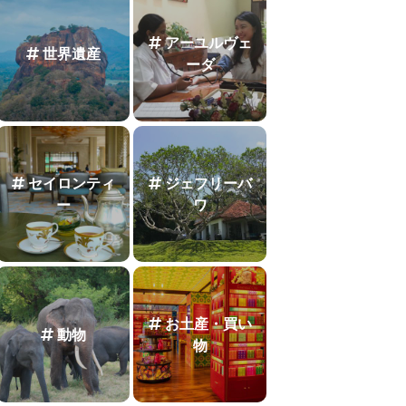
アーユルヴェ
世界遺産
ーダ
セイロンティ
ジェフリーバ
ー
ワ
お土産・買い
動物
物