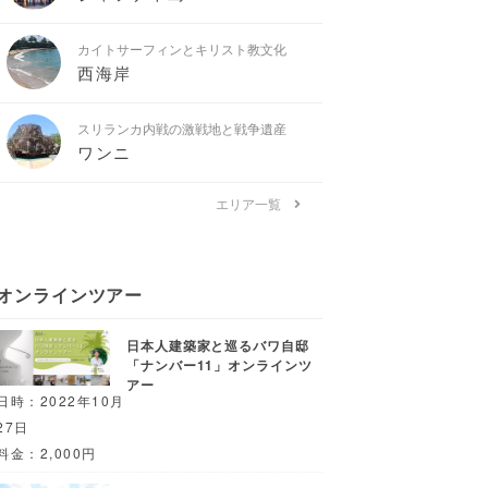
カイトサーフィンとキリスト教文化
西海岸
スリランカ内戦の激戦地と戦争遺産
ワンニ
エリア一覧
オンラインツアー
日本人建築家と巡るバワ自邸
「ナンバー11」オンラインツ
アー
日時：2022年10月
27日
料金：2,000円