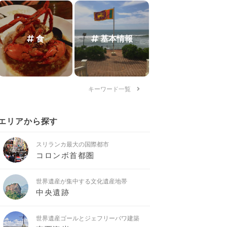
食
基本情報
キーワード一覧
エリアから探す
スリランカ最大の国際都市
コロンボ首都圏
世界遺産が集中する文化遺産地帯
中央遺跡
世界遺産ゴールとジェフリーバワ建築