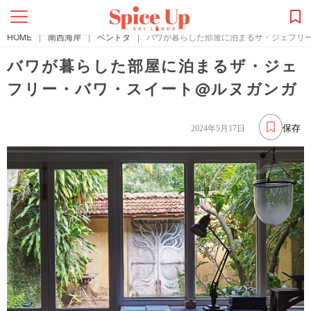
HOME
|
南西海岸
|
ベントタ
|
バワが暮らした部屋に泊まるザ・ジェフリ
バワが暮らした部屋に泊まるザ・ジェ
フリー・バワ・スイート@ルヌガンガ
保存
2024年5月17日