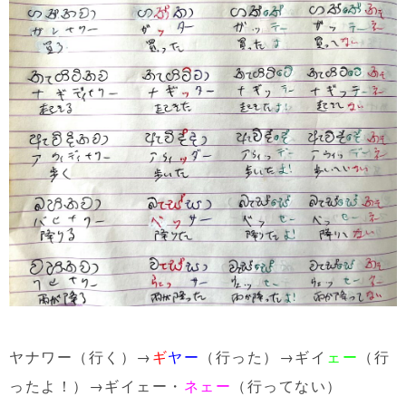
ヤナワー（行く）→
ギ
ヤー
（行った）→ギイ
ェー
（行
ったよ！）→ギイェー・
ネェー
（行ってない）