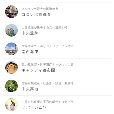
スリランカ最大の国際都市
コロンボ首都圏
世界遺産が集中する文化遺産地帯
中央遺跡
世界遺産ゴールとジェフリーバワ建築
南西海岸
象の孤児院・世界遺産ナックルズ山脈
キャンディ都市圏
世界自然遺産・紅茶畑・鉄道・避暑地
中央高地
世界自然遺産と宝石の町ラトゥナプラ
サバラガムワ