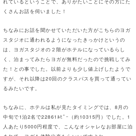
れているということで、ありがたいことにその方にた
くさんお話を伺いました！
ちなみにお話を聞かせていただいた方がこちらのヨガ
スタジオに通われるようになったきっかけというの
は、ヨガスタジオの２階がホテルになっているらし
く、泊まってみたらヨガが無料だったので挑戦してみ
た！との事でした。以前よりも少し値上げしたようで
すが、それ以降は20回のクラスパスを買って通ってい
るみたいです。
ちなみに、ホテルは私が見たタイミングでは、
8
月の
中旬で
1
泊
2
名で
22861
ﾙﾋﾟｰ（約
10315
円）でした。
1
人あたり
5000
円程度で、こんなオシャレなお部屋に泊