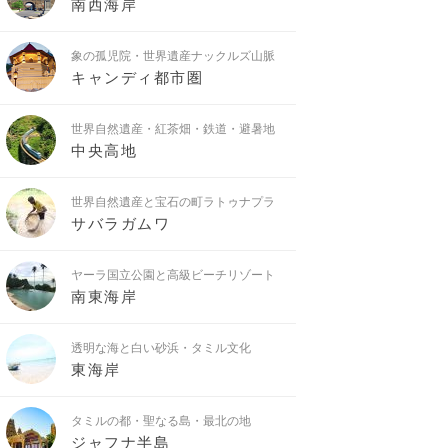
南西海岸
象の孤児院・世界遺産ナックルズ山脈
キャンディ都市圏
世界自然遺産・紅茶畑・鉄道・避暑地
中央高地
世界自然遺産と宝石の町ラトゥナプラ
サバラガムワ
ヤーラ国立公園と高級ビーチリゾート
南東海岸
透明な海と白い砂浜・タミル文化
東海岸
タミルの都・聖なる島・最北の地
ジャフナ半島