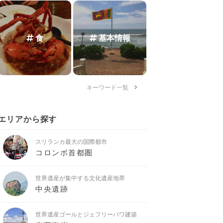
食
基本情報
キーワード一覧
エリアから探す
スリランカ最大の国際都市
コロンボ首都圏
世界遺産が集中する文化遺産地帯
中央遺跡
世界遺産ゴールとジェフリーバワ建築