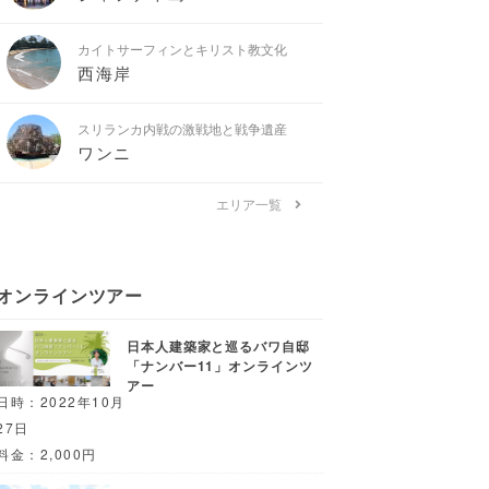
カイトサーフィンとキリスト教文化
西海岸
スリランカ内戦の激戦地と戦争遺産
ワンニ
エリア一覧
オンラインツアー
日本人建築家と巡るバワ自邸
「ナンバー11」オンラインツ
アー
日時：2022年10月
27日
料金：2,000円