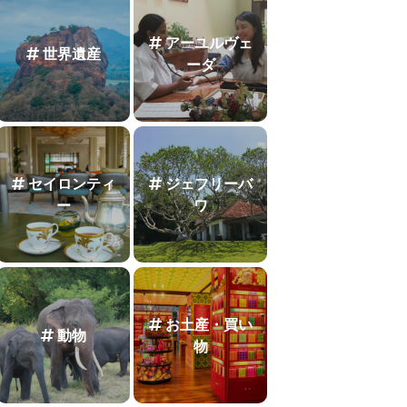
アーユルヴェ
世界遺産
ーダ
セイロンティ
ジェフリーバ
ー
ワ
お土産・買い
動物
物