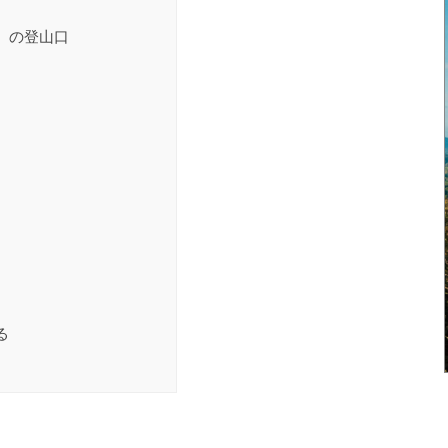
）の登山口
る