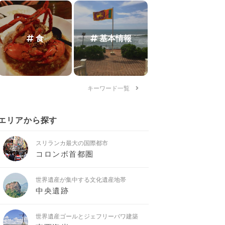
食
基本情報
キーワード一覧
エリアから探す
スリランカ最大の国際都市
コロンボ首都圏
世界遺産が集中する文化遺産地帯
中央遺跡
世界遺産ゴールとジェフリーバワ建築