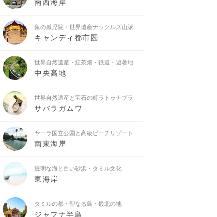
南西海岸
象の孤児院・世界遺産ナックルズ山脈
キャンディ都市圏
世界自然遺産・紅茶畑・鉄道・避暑地
中央高地
世界自然遺産と宝石の町ラトゥナプラ
サバラガムワ
ヤーラ国立公園と高級ビーチリゾート
南東海岸
透明な海と白い砂浜・タミル文化
東海岸
タミルの都・聖なる島・最北の地
ジャフナ半島