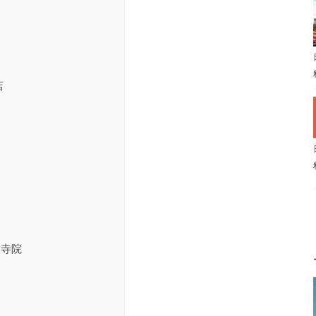
店
た寺院
）