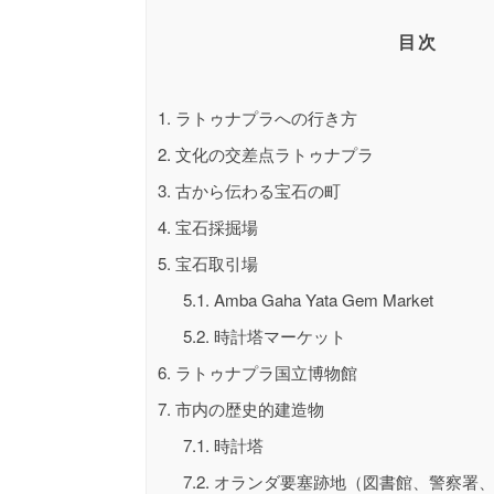
目次
1.
ラトゥナプラへの行き方
2.
文化の交差点ラトゥナプラ
3.
古から伝わる宝石の町
4.
宝石採掘場
5.
宝石取引場
5.1.
Amba Gaha Yata Gem Market
5.2.
時計塔マーケット
6.
ラトゥナプラ国立博物館
7.
市内の歴史的建造物
7.1.
時計塔
7.2.
オランダ要塞跡地（図書館、警察署、