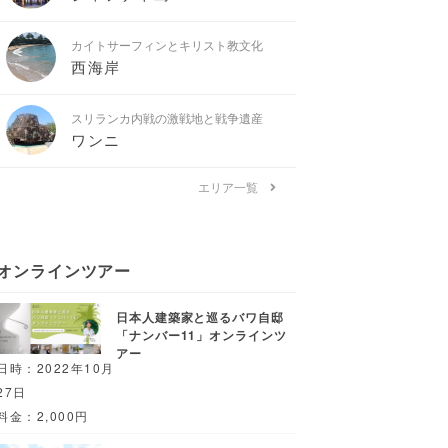
カイトサーフィンとキリスト教文化
西海岸
スリランカ内戦の激戦地と戦争遺産
ワンニ
エリア一覧
オンラインツアー
日本人建築家と巡るバワ自邸
「ナンバー11」オンラインツ
アー
日時：2022年10月
27日
料金：2,000円