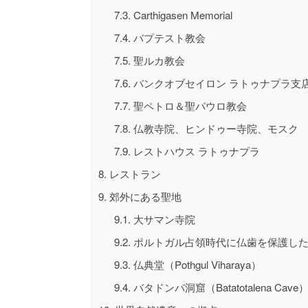
7.3.
Carthigasen Memorial
7.4.
バプテスト教会
7.5.
聖ルカ教会
7.6.
バンクオブセイロン ラトゥナプラ支
7.7.
聖ペトロ＆聖パウロ教会
7.8.
仏教寺院、ヒンドゥー寺院、モスク
7.9.
レストハウス ラトゥナプラ
8.
レストラン
9.
郊外にある聖地
9.1.
大サマン寺院
9.2.
ポルトガル占領時代に仏歯を保護し
9.3.
仏典堂（Pothgul Viharaya）
9.4.
バタドンバ洞窟（Batatotalena Cave