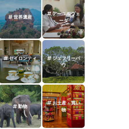
アーユルヴェ
世界遺産
ーダ
セイロンティ
ジェフリーバ
ー
ワ
お土産・買い
動物
物