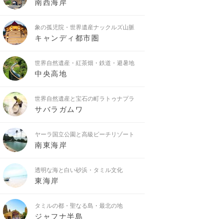
南西海岸
象の孤児院・世界遺産ナックルズ山脈
キャンディ都市圏
世界自然遺産・紅茶畑・鉄道・避暑地
中央高地
世界自然遺産と宝石の町ラトゥナプラ
サバラガムワ
ヤーラ国立公園と高級ビーチリゾート
南東海岸
透明な海と白い砂浜・タミル文化
東海岸
タミルの都・聖なる島・最北の地
ジャフナ半島