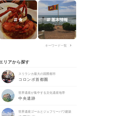
食
基本情報
キーワード一覧
エリアから探す
スリランカ最大の国際都市
コロンボ首都圏
世界遺産が集中する文化遺産地帯
中央遺跡
世界遺産ゴールとジェフリーバワ建築