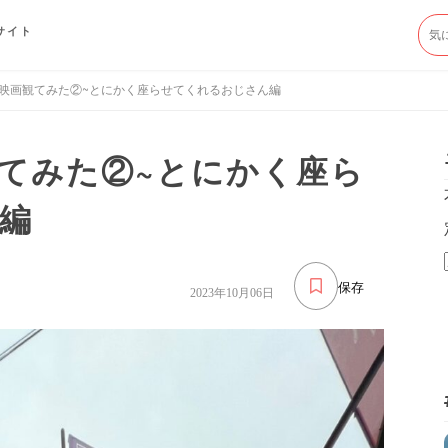
サイト
映画観てみた②~とにかく座らせてくれるおじさん編
てみた②~とにかく座ら
編
保存
2023年10月06日