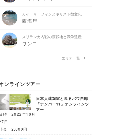
カイトサーフィンとキリスト教文化
西海岸
スリランカ内戦の激戦地と戦争遺産
ワンニ
エリア一覧
オンラインツアー
日本人建築家と巡るバワ自邸
「ナンバー11」オンラインツ
アー
日時：2022年10月
27日
料金：2,000円