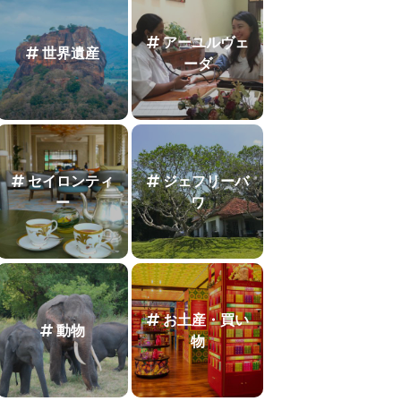
アーユルヴェ
世界遺産
ーダ
セイロンティ
ジェフリーバ
ー
ワ
お土産・買い
動物
物