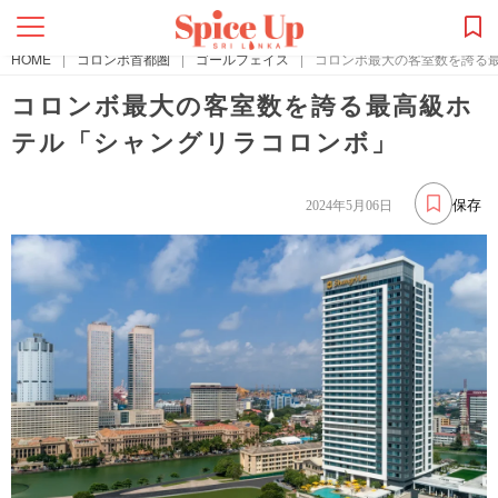
HOME
|
コロンボ首都圏
|
ゴールフェイス
|
コロンボ最大の客室数を誇る
コロンボ最大の客室数を誇る最高級ホ
テル「シャングリラコロンボ」
保存
2024年5月06日