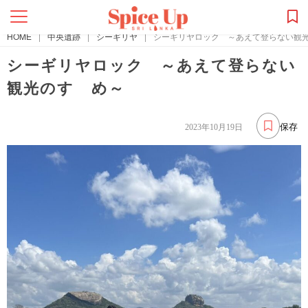
HOME
|
中央遺跡
|
シーギリヤ
|
シーギリヤロック ～あえて登らない観
シーギリヤロック ～あえて登らない
観光のすゝめ～
保存
2023年10月19日