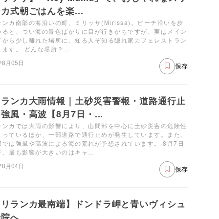
カ式朝ごはんを楽...
ンカ南部の海沿いの町、ミリッサ(Mirissa)。ビーチ沿いを歩
いると、つい海の景色ばかりに目が行きがちですが、実はメイン
ドから少し離れた場所に、知る人ぞ知る隠れ家カフェレストラン
ります。 どんな場所？…
年8月05日
保存
リランカ大雨情報｜土砂災害警報・道路通行止
強風・高波【8月7日・...
ランカでは大雨の影響により、山間部を中心に土砂災害の危険性
まっているほか、一部道路で通行止めが発生しています。また、
部では強風や高波による海の荒れが予想されています。 8月7日
で、最も影響が大きいのはキャ…
年8月04日
保存
スリランカ最南端】ドンドラ岬と青いヴィシュ
寺院へ