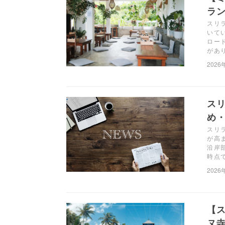
ラン
スリラ
いて
ロー
があ
2026
ス
め・
スリ
が高
沿岸
時点
2026
【
ヌ