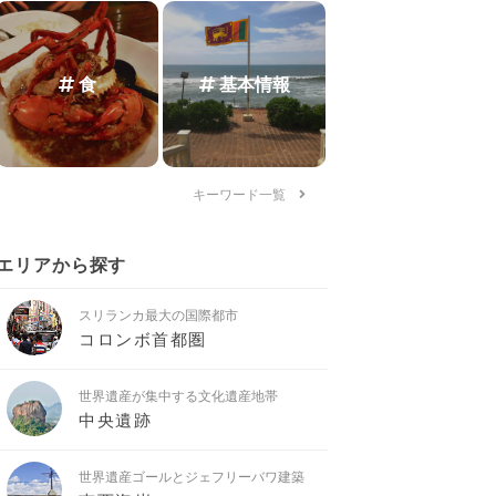
食
基本情報
キーワード一覧
エリアから探す
スリランカ最大の国際都市
コロンボ首都圏
世界遺産が集中する文化遺産地帯
中央遺跡
世界遺産ゴールとジェフリーバワ建築