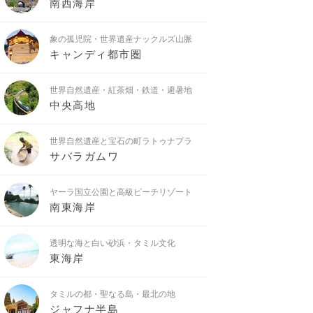
南西海岸
象の孤児院・世界遺産ナックルズ山脈
キャンディ都市圏
世界自然遺産・紅茶畑・鉄道・避暑地
中央高地
世界自然遺産と宝石の町ラトゥナプラ
サバラガムワ
ヤーラ国立公園と高級ビーチリゾート
南東海岸
透明な海と白い砂浜・タミル文化
東海岸
タミルの都・聖なる島・最北の地
ジャフナ半島