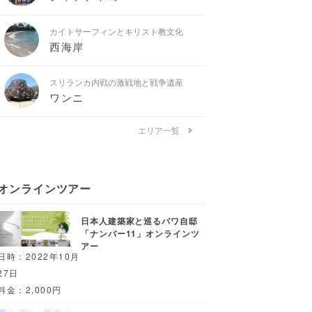
カイトサーフィンとキリスト教文化
西海岸
スリランカ内戦の激戦地と戦争遺産
ワンニ
エリア一覧
オンラインツアー
日本人建築家と巡るバワ自邸
「ナンバー11」オンラインツ
アー
日時：2022年10月
27日
料金：2,000円