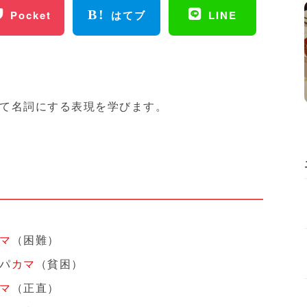
Pocket
はてブ
LINE
て名詞にする表現を学びます。
マ
（困難）
パ
カマ
（貧困）
マ
（正直）