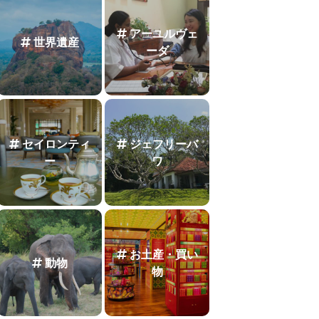
アーユルヴェ
世界遺産
ーダ
セイロンティ
ジェフリーバ
ー
ワ
お土産・買い
動物
物