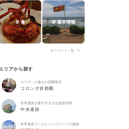
食
基本情報
キーワード一覧
エリアから探す
スリランカ最大の国際都市
コロンボ首都圏
世界遺産が集中する文化遺産地帯
中央遺跡
世界遺産ゴールとジェフリーバワ建築