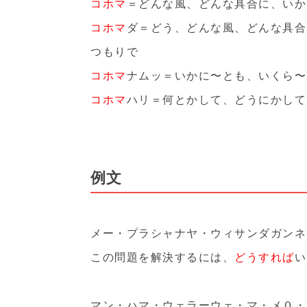
コホマ
＝どんな風、どんな具合に、いか
コホマ
ダ＝どう、どんな風、どんな具合
つもりで
コホマ
ナムッ＝いかに〜とも、いくら〜
コホマ
ハリ＝何とかして、どうにかして
例文
メー・プラシャナヤ・ウィサンダガンネ
この問題を解決するには、
どうすれば
い
マン・ハマ・ウェラーウェ・マ・メ０・