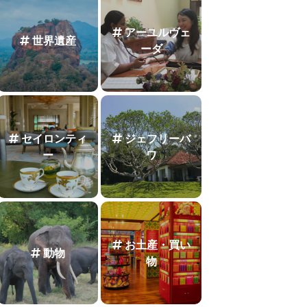
アーユルヴェ
世界遺産
ーダ
セイロンティ
ジェフリーバ
ー
ワ
お土産・買い
動物
物