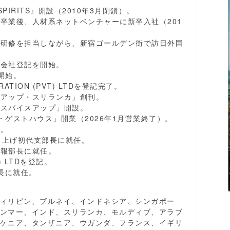
PIRITS』開設（2010年3月閉鎖）。
を卒業後、人材系ネットベンチャーに新卒入社（201
ジア研修を担当しながら、新宿ゴールデン街で訪日外国
、会社登記を開始。
開始。
ORATION (PVT) LTDを登記完了。
スアップ・スリランカ」創刊。
「スパイスアップ」開設。
・ゲストハウス」開業（2026年1月営業終了）。
始。
立ち上げ初代支部長に就任。
広報部長に就任。
T) LTDを登記。
員長に就任。
ィリピン、ブルネイ、インドネシア、シンガポー
ンマー、インド、スリランカ、モルディブ、アラブ
ケニア、タンザニア、ウガンダ、フランス、イギリ