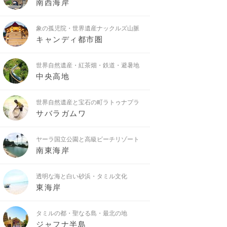
南西海岸
象の孤児院・世界遺産ナックルズ山脈
キャンディ都市圏
世界自然遺産・紅茶畑・鉄道・避暑地
中央高地
世界自然遺産と宝石の町ラトゥナプラ
サバラガムワ
ヤーラ国立公園と高級ビーチリゾート
南東海岸
透明な海と白い砂浜・タミル文化
東海岸
タミルの都・聖なる島・最北の地
ジャフナ半島