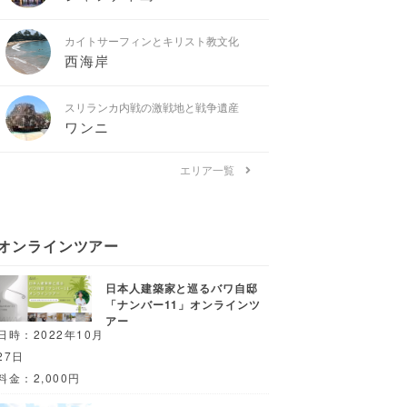
カイトサーフィンとキリスト教文化
西海岸
スリランカ内戦の激戦地と戦争遺産
ワンニ
エリア一覧
オンラインツアー
日本人建築家と巡るバワ自邸
「ナンバー11」オンラインツ
アー
日時：2022年10月
27日
料金：2,000円