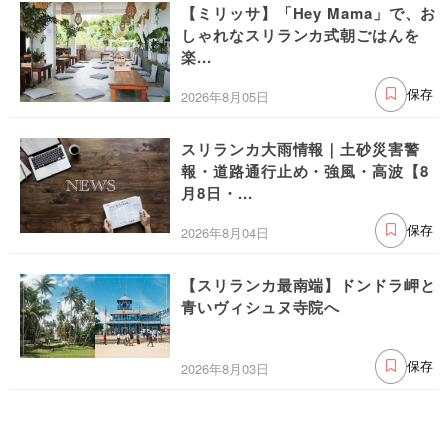
【ミリッサ】「Hey Mama」で、お
しゃれなスリランカ式朝ごはんを
楽...
2026年8月05日
保存
スリランカ大雨情報｜土砂災害警
報・道路通行止め・強風・高波【8
月8日・...
2026年8月04日
保存
【スリランカ最南端】ドンドラ岬と
青いヴィシュヌ寺院へ
2026年8月03日
保存