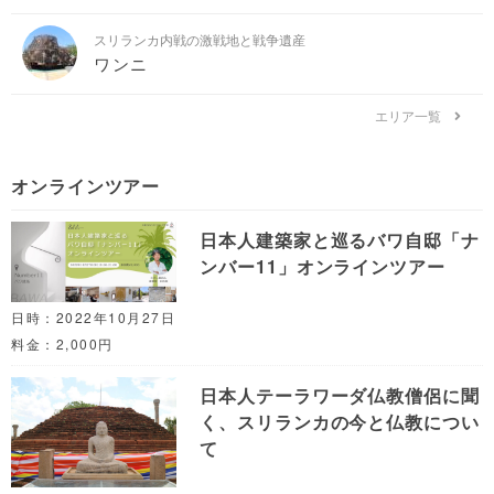
スリランカ内戦の激戦地と戦争遺産
ワンニ
エリア一覧
オンラインツアー
日本人建築家と巡るバワ自邸「ナ
ンバー11」オンラインツアー
日時：2022年10月27日
料金：2,000円
日本人テーラワーダ仏教僧侶に聞
く、スリランカの今と仏教につい
て