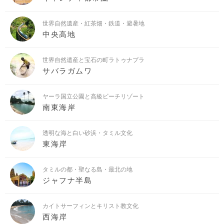
世界自然遺産・紅茶畑・鉄道・避暑地
中央高地
世界自然遺産と宝石の町ラトゥナプラ
サバラガムワ
ヤーラ国立公園と高級ビーチリゾート
南東海岸
透明な海と白い砂浜・タミル文化
東海岸
タミルの都・聖なる島・最北の地
ジャフナ半島
カイトサーフィンとキリスト教文化
西海岸