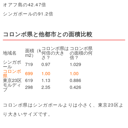
オアフ島の42.47倍
シンガポールの91.2倍
コロンボ県と他都市との面積比較
コロンボ県は
コロンボ県
面積（k
地域名
何倍の大き
の面積の何
m
2
）
さ？
倍？
シンガポ
719
0.97
1.029
ール
コロンボ
699
1.00
1.00
県
東京23区
619
1.13
0.886
モルディ
298
2.35
0.426
ブ
コロンボ県はシンガポールよりは小さく、東京23区よ
り大きいサイズです。