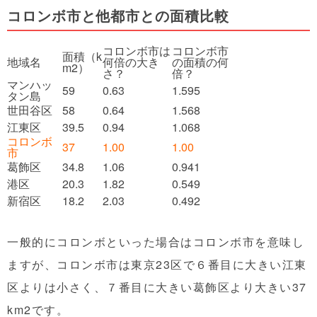
コロンボ市と他都市との面積比較
コロンボ市は
コロンボ市
面積（k
地域名
何倍の大き
の面積の何
m
2
）
さ？
倍？
マンハッ
59
0.63
1.595
タン島
世田谷区
58
0.64
1.568
江東区
39.5
0.94
1.068
コロンボ
37
1.00
1.00
市
葛飾区
34.8
1.06
0.941
港区
20.3
1.82
0.549
新宿区
18.2
2.03
0.492
一般的にコロンボといった場合はコロンボ市を意味し
ますが、コロンボ市は東京23区で６番目に大きい江東
区よりは小さく、７番目に大きい葛飾区より大きい37
km
2
です。