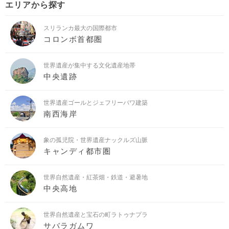
エリアから探す
スリランカ最大の国際都市
コロンボ首都圏
世界遺産が集中する文化遺産地帯
中央遺跡
世界遺産ゴールとジェフリーバワ建築
南西海岸
象の孤児院・世界遺産ナックルズ山脈
キャンディ都市圏
世界自然遺産・紅茶畑・鉄道・避暑地
中央高地
世界自然遺産と宝石の町ラトゥナプラ
サバラガムワ