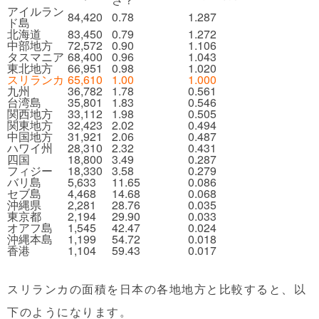
アイルラン
84,420
0.78
1.287
ド島
北海道
83,450
0.79
1.272
中部地方
72,572
0.90
1.106
タスマニア
68,400
0.96
1.043
東北地方
66,951
0.98
1.020
スリランカ
65,610
1.00
1.000
九州
36,782
1.78
0.561
台湾島
35,801
1.83
0.546
関西地方
33,112
1.98
0.505
関東地方
32,423
2.02
0.494
中国地方
31,921
2.06
0.487
ハワイ州
28,310
2.32
0.431
四国
18,800
3.49
0.287
フィジー
18,330
3.58
0.279
バリ島
5,633
11.65
0.086
セブ島
4,468
14.68
0.068
沖縄県
2,281
28.76
0.035
東京都
2,194
29.90
0.033
オアフ島
1,545
42.47
0.024
沖縄本島
1,199
54.72
0.018
香港
1,104
59.43
0.017
スリランカの面積を日本の各地地方と比較すると、以
下のようになります。