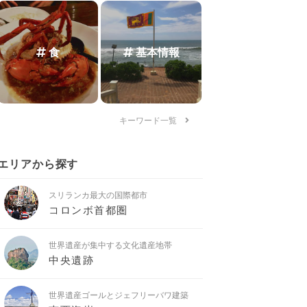
食
基本情報
キーワード一覧
エリアから探す
スリランカ最大の国際都市
コロンボ首都圏
世界遺産が集中する文化遺産地帯
中央遺跡
世界遺産ゴールとジェフリーバワ建築