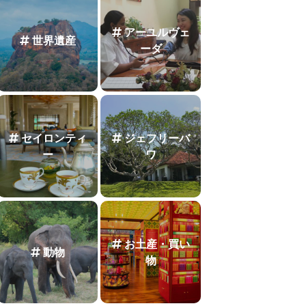
アーユルヴェ
世界遺産
ーダ
セイロンティ
ジェフリーバ
ー
ワ
お土産・買い
動物
物