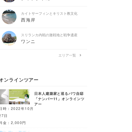
カイトサーフィンとキリスト教文化
西海岸
スリランカ内戦の激戦地と戦争遺産
ワンニ
エリア一覧
オンラインツアー
日本人建築家と巡るバワ自邸
「ナンバー11」オンラインツ
アー
日時：2022年10月
27日
料金：2,000円