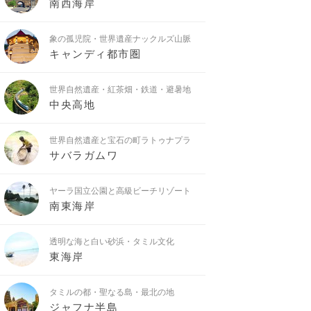
南西海岸
象の孤児院・世界遺産ナックルズ山脈
キャンディ都市圏
世界自然遺産・紅茶畑・鉄道・避暑地
中央高地
世界自然遺産と宝石の町ラトゥナプラ
サバラガムワ
ヤーラ国立公園と高級ビーチリゾート
南東海岸
透明な海と白い砂浜・タミル文化
東海岸
タミルの都・聖なる島・最北の地
ジャフナ半島