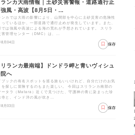
リランカ大雨情報｜土砂災害警報・道路通行止
強風・高波【8月5日・...
ランカでは大雨の影響により、山間部を中心に土砂災害の危険性
まっているほか、一部道路で通行止めが発生しています。また、
部では強風や高波による海の荒れが予想されています。 スリラ
災害管理センター（DMC）は、…
年8月04日
保存
スリランカ最南端】ドンドラ岬と青いヴィシュ
寺院へ
ドブックの有名スポットを巡る旅もいいけれど、自分だけのお気
りを探しに冒険するのもまた楽しい。 今回はスリランカ南部の
マータラ（Matara）近くで見つけた、守護神の青に染まった珍
お寺と、インド洋の風が吹き…
年8月03日
保存