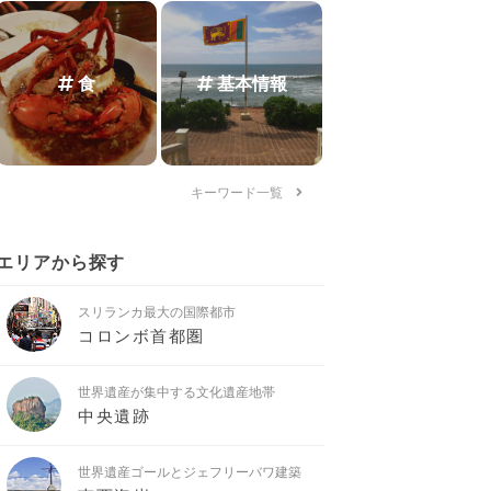
食
基本情報
キーワード一覧
エリアから探す
スリランカ最大の国際都市
コロンボ首都圏
世界遺産が集中する文化遺産地帯
中央遺跡
世界遺産ゴールとジェフリーバワ建築