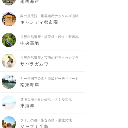
南西海岸
象の孤児院・世界遺産ナックルズ山脈
キャンディ都市圏
世界自然遺産・紅茶畑・鉄道・避暑地
中央高地
世界自然遺産と宝石の町ラトゥナプラ
サバラガムワ
ヤーラ国立公園と高級ビーチリゾート
南東海岸
透明な海と白い砂浜・タミル文化
東海岸
タミルの都・聖なる島・最北の地
ジャフナ半島