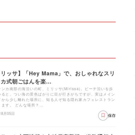
リッサ】「Hey Mama」で、おしゃれなスリ
カ式朝ごはんを楽...
ンカ南部の海沿いの町、ミリッサ(Mirissa)。ビーチ沿いを歩
いると、つい海の景色ばかりに目が行きがちですが、実はメイン
ドから少し離れた場所に、知る人ぞ知る隠れ家カフェレストラン
ります。 どんな場所？…
年8月05日
保存