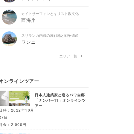
カイトサーフィンとキリスト教文化
西海岸
スリランカ内戦の激戦地と戦争遺産
ワンニ
エリア一覧
オンラインツアー
日本人建築家と巡るバワ自邸
「ナンバー11」オンラインツ
アー
日時：2022年10月
27日
料金：2,000円