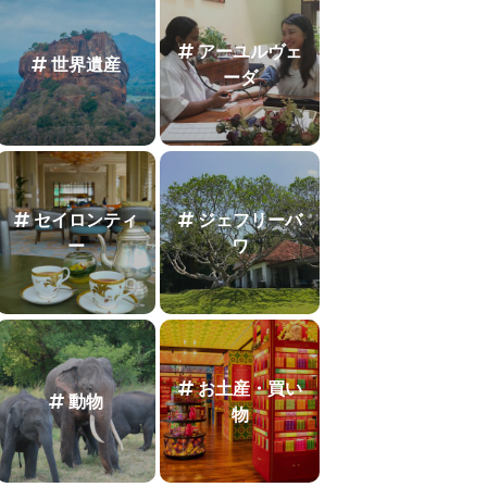
アーユルヴェ
世界遺産
ーダ
セイロンティ
ジェフリーバ
ー
ワ
お土産・買い
動物
物