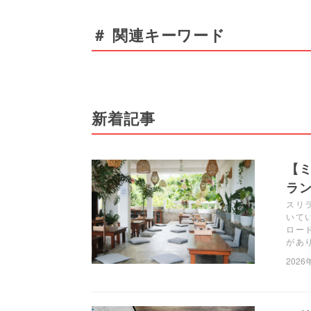
＃ 関連キーワード
新着記事
【ミ
ラン
スリラ
いて
ロー
があ
2026