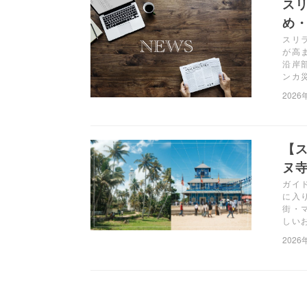
ス
め・
スリ
が高
沿岸
ンカ
2026
【
ヌ
ガイ
に入
街・
しい
2026