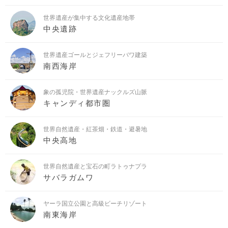
世界遺産が集中する文化遺産地帯
中央遺跡
世界遺産ゴールとジェフリーバワ建築
南西海岸
象の孤児院・世界遺産ナックルズ山脈
キャンディ都市圏
世界自然遺産・紅茶畑・鉄道・避暑地
中央高地
世界自然遺産と宝石の町ラトゥナプラ
サバラガムワ
ヤーラ国立公園と高級ビーチリゾート
南東海岸