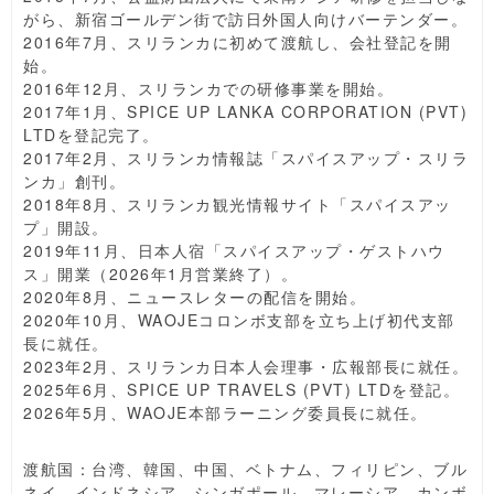
がら、新宿ゴールデン街で訪日外国人向けバーテンダー。
2016年7月、スリランカに初めて渡航し、会社登記を開
始。
2016年12月、スリランカでの研修事業を開始。
2017年1月、SPICE UP LANKA CORPORATION (PVT)
LTDを登記完了。
2017年2月、スリランカ情報誌「スパイスアップ・スリラ
ンカ」創刊。
2018年8月、スリランカ観光情報サイト「スパイスアッ
プ」開設。
2019年11月、日本人宿「スパイスアップ・ゲストハウ
ス」開業（2026年1月営業終了）。
2020年8月、ニュースレターの配信を開始。
2020年10月、WAOJEコロンボ支部を立ち上げ初代支部
長に就任。
2023年2月、スリランカ日本人会理事・広報部長に就任。
2025年6月、SPICE UP TRAVELS (PVT) LTDを登記。
2026年5月、WAOJE本部ラーニング委員長に就任。
渡航国：台湾、韓国、中国、ベトナム、フィリピン、ブル
ネイ、インドネシア、シンガポール、マレーシア、カンボ