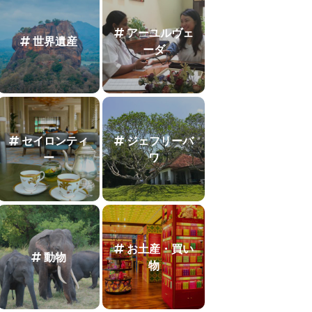
アーユルヴェ
世界遺産
ーダ
セイロンティ
ジェフリーバ
ー
ワ
お土産・買い
動物
物