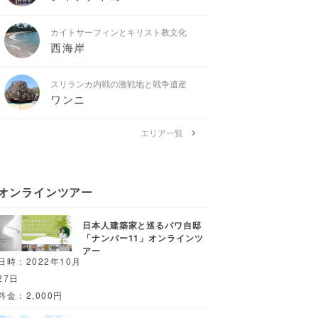
カイトサーフィンとキリスト教文化
西海岸
スリランカ内戦の激戦地と戦争遺産
ワンニ
エリア一覧
オンラインツアー
日本人建築家と巡るバワ自邸
「ナンバー11」オンラインツ
アー
日時：2022年10月
27日
料金：2,000円