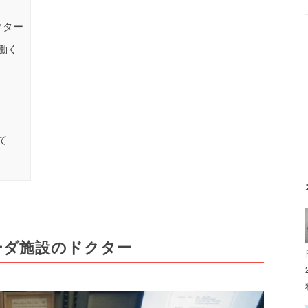
クター
働く
て
ーダ施設のドクター