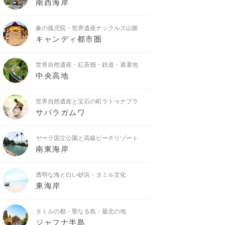
南西海岸
象の孤児院・世界遺産ナックルズ山脈
キャンディ都市圏
世界自然遺産・紅茶畑・鉄道・避暑地
中央高地
世界自然遺産と宝石の町ラトゥナプラ
サバラガムワ
ヤーラ国立公園と高級ビーチリゾート
南東海岸
透明な海と白い砂浜・タミル文化
東海岸
タミルの都・聖なる島・最北の地
ジャフナ半島