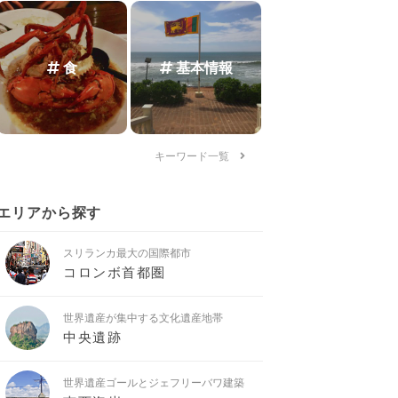
食
基本情報
キーワード一覧
エリアから探す
スリランカ最大の国際都市
コロンボ首都圏
世界遺産が集中する文化遺産地帯
中央遺跡
世界遺産ゴールとジェフリーバワ建築