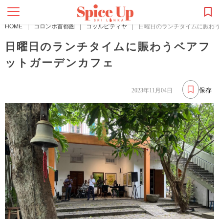
HOME
|
コロンボ首都圏
|
コッルピティヤ
|
日曜日のランチタイムに賑わ
日曜日のランチタイムに賑わうベアフ
ットガーデンカフェ
保存
2023年11月04日