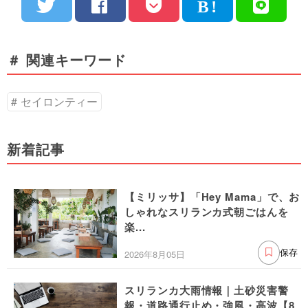
＃ 関連キーワード
セイロンティー
新着記事
【ミリッサ】「Hey Mama」で、お
しゃれなスリランカ式朝ごはんを
楽...
2026年8月05日
保存
スリランカ大雨情報｜土砂災害警
報・道路通行止め・強風・高波【8