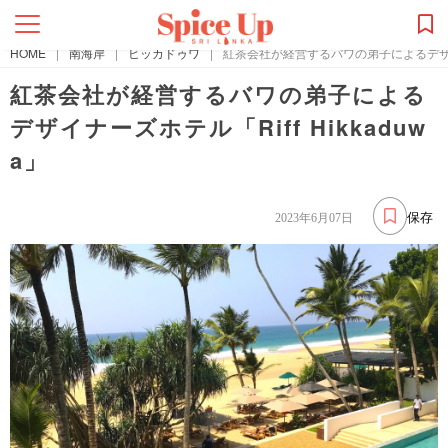
HOME
|
南海岸
|
ヒッカドゥワ
|
紅茶会社が経営するバワの弟子によるデザイナー
紅茶会社が経営するバワの弟子による
デザイナーズホテル「Riff Hikkaduw
a」
保存
2023年6月07日