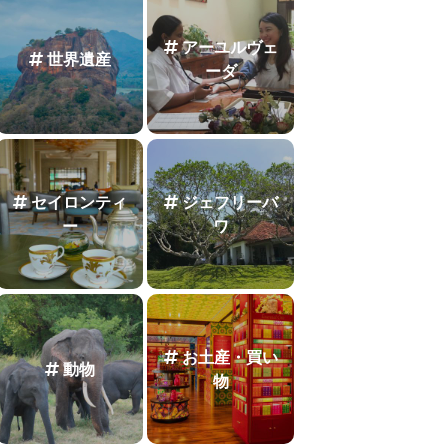
アーユルヴェ
世界遺産
ーダ
セイロンティ
ジェフリーバ
ー
ワ
お土産・買い
動物
物