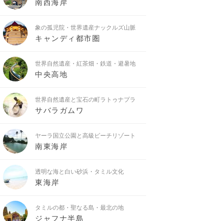
南西海岸
象の孤児院・世界遺産ナックルズ山脈
キャンディ都市圏
世界自然遺産・紅茶畑・鉄道・避暑地
中央高地
世界自然遺産と宝石の町ラトゥナプラ
サバラガムワ
ヤーラ国立公園と高級ビーチリゾート
南東海岸
透明な海と白い砂浜・タミル文化
東海岸
タミルの都・聖なる島・最北の地
ジャフナ半島