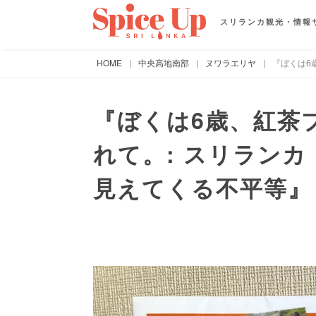
スリランカ観光・情報
HOME
|
中央高地南部
|
ヌワラエリヤ
|
『ぼくは6
『ぼくは6歳、紅茶
れて。: スリラン
見えてくる不平等』