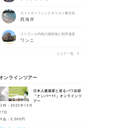
カイトサーフィンとキリスト教文化
西海岸
スリランカ内戦の激戦地と戦争遺産
ワンニ
エリア一覧
オンラインツアー
日本人建築家と巡るバワ自邸
「ナンバー11」オンラインツ
アー
日時：2022年10月
27日
料金：2,000円