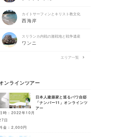
カイトサーフィンとキリスト教文化
西海岸
スリランカ内戦の激戦地と戦争遺産
ワンニ
エリア一覧
オンラインツアー
日本人建築家と巡るバワ自邸
「ナンバー11」オンラインツ
アー
日時：2022年10月
27日
料金：2,000円