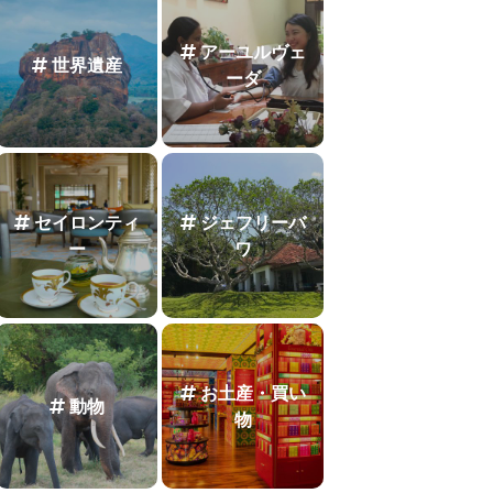
アーユルヴェ
世界遺産
ーダ
セイロンティ
ジェフリーバ
ー
ワ
お土産・買い
動物
物