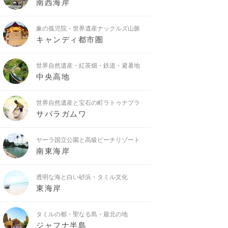
南西海岸
象の孤児院・世界遺産ナックルズ山脈
キャンディ都市圏
世界自然遺産・紅茶畑・鉄道・避暑地
中央高地
世界自然遺産と宝石の町ラトゥナプラ
サバラガムワ
ヤーラ国立公園と高級ビーチリゾート
南東海岸
透明な海と白い砂浜・タミル文化
東海岸
タミルの都・聖なる島・最北の地
ジャフナ半島