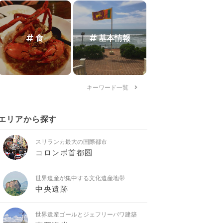
食
基本情報
キーワード一覧
エリアから探す
スリランカ最大の国際都市
コロンボ首都圏
世界遺産が集中する文化遺産地帯
中央遺跡
世界遺産ゴールとジェフリーバワ建築