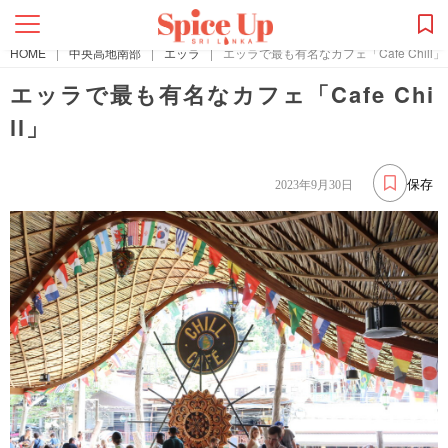
HOME
|
中央高地南部
|
エッラ
|
エッラで最も有名なカフェ「Cafe Chill」
エッラで最も有名なカフェ「Cafe Chi
ll」
保存
2023年9月30日