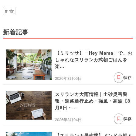
食
新着記事
【ミリッサ】「Hey Mama」で、お
しゃれなスリランカ式朝ごはんを
楽...
2026年8月05日
保存
スリランカ大雨情報｜土砂災害警
報・道路通行止め・強風・高波【8
月6日・...
2026年8月04日
保存
【スリランカ最南端】ドンドラ岬と