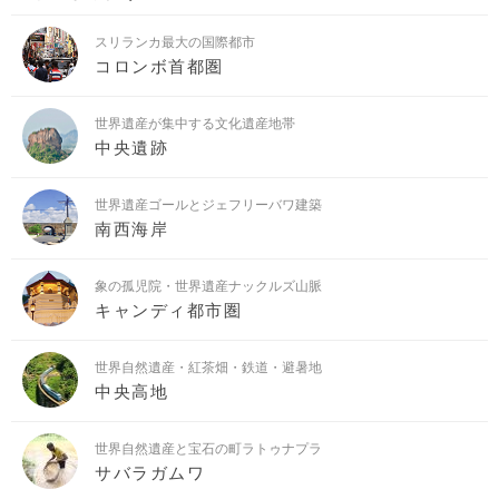
スリランカ最大の国際都市
コロンボ首都圏
世界遺産が集中する文化遺産地帯
中央遺跡
世界遺産ゴールとジェフリーバワ建築
南西海岸
象の孤児院・世界遺産ナックルズ山脈
キャンディ都市圏
世界自然遺産・紅茶畑・鉄道・避暑地
中央高地
世界自然遺産と宝石の町ラトゥナプラ
サバラガムワ