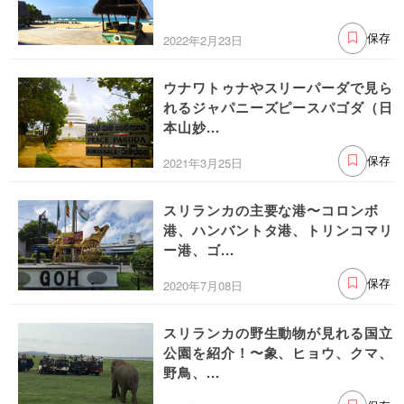
2022年2月23日
保存
ウナワトゥナやスリーパーダで見ら
れるジャパニーズピースパゴダ（日
本山妙...
2021年3月25日
保存
スリランカの主要な港〜コロンボ
港、ハンバントタ港、トリンコマリ
ー港、ゴ...
2020年7月08日
保存
スリランカの野生動物が見れる国立
公園を紹介！〜象、ヒョウ、クマ、
野鳥、...