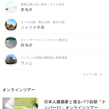
透明な海と白い砂浜・タミル文化
東海岸
タミルの都・聖なる島・最北の地
ジャフナ半島
カイトサーフィンとキリスト教文化
西海岸
スリランカ内戦の激戦地と戦争遺産
ワンニ
エリア一覧
オンラインツアー
日本人建築家と巡るバワ自邸「ナ
ンバー11」オンラインツアー