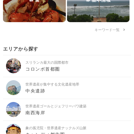
キーワード一覧
エリアから探す
スリランカ最大の国際都市
コロンボ首都圏
世界遺産が集中する文化遺産地帯
中央遺跡
世界遺産ゴールとジェフリーバワ建築
南西海岸
象の孤児院・世界遺産ナックルズ山脈