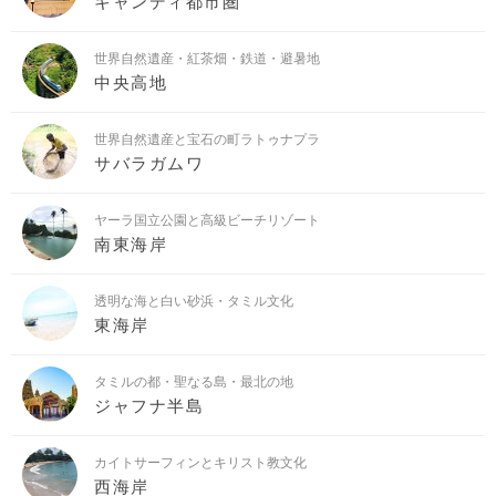
キャンディ都市圏
世界自然遺産・紅茶畑・鉄道・避暑地
中央高地
世界自然遺産と宝石の町ラトゥナプラ
サバラガムワ
ヤーラ国立公園と高級ビーチリゾート
南東海岸
透明な海と白い砂浜・タミル文化
東海岸
タミルの都・聖なる島・最北の地
ジャフナ半島
カイトサーフィンとキリスト教文化
西海岸