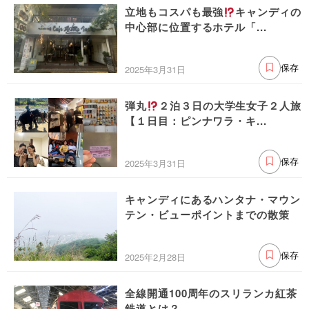
立地もコスパも最強
キャンディの
中心部に位置するホテル「...
2025年3月31日
保存
弾丸
２泊３日の大学生女子２人旅
【１日目：ピンナワラ・キ...
2025年3月31日
保存
キャンディにあるハンタナ・マウン
テン・ビューポイントまでの散策
2025年2月28日
保存
全線開通100周年のスリランカ紅茶
鉄道とは？