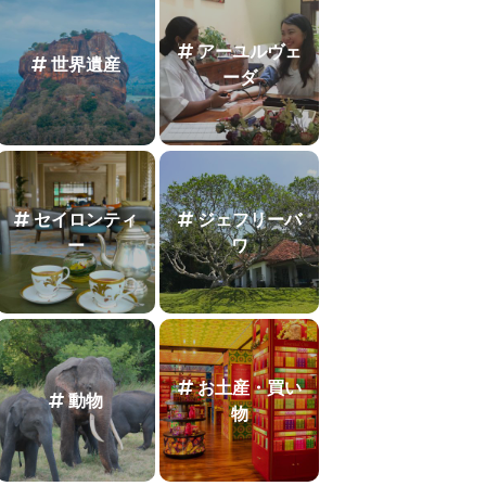
アーユルヴェ
世界遺産
ーダ
セイロンティ
ジェフリーバ
ー
ワ
お土産・買い
動物
物