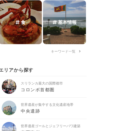
食
基本情報
キーワード一覧
エリアから探す
スリランカ最大の国際都市
コロンボ首都圏
世界遺産が集中する文化遺産地帯
中央遺跡
世界遺産ゴールとジェフリーバワ建築