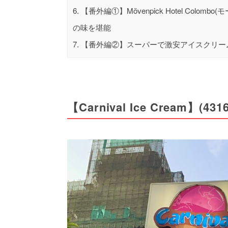
6.
【番外編①】Mövenpick Hotel Col
の味を堪能
7.
【番外編②】スーパーで激安アイスクリー
【
C
arnival Ice Cream
】(4316