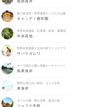
南西海岸
象の孤児院・世界遺産ナックルズ山脈
キャンディ都市圏
世界自然遺産・紅茶畑・鉄道・避暑地
中央高地
世界自然遺産と宝石の町ラトゥナプラ
サバラガムワ
ヤーラ国立公園と高級ビーチリゾート
南東海岸
透明な海と白い砂浜・タミル文化
東海岸
タミルの都・聖なる島・最北の地
ジャフナ半島