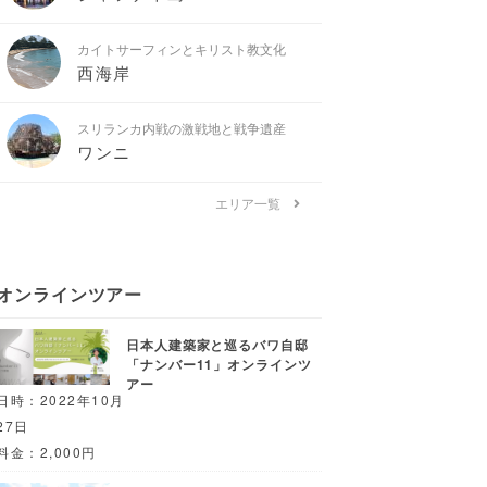
カイトサーフィンとキリスト教文化
西海岸
スリランカ内戦の激戦地と戦争遺産
ワンニ
エリア一覧
オンラインツアー
日本人建築家と巡るバワ自邸
「ナンバー11」オンラインツ
アー
日時：2022年10月
27日
料金：2,000円