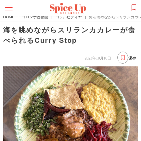
HOME
|
コロンボ首都圏
|
コッルピティヤ
|
海を眺めながらスリランカカレーが
海を眺めながらスリランカカレーが食
べられるCurry Stop
保存
2023年10月10日