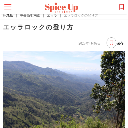
HOME
|
中央高地南部
|
エッラ
|
エッラロックの登り方
エッラロックの登り方
保存
2023年4月09日