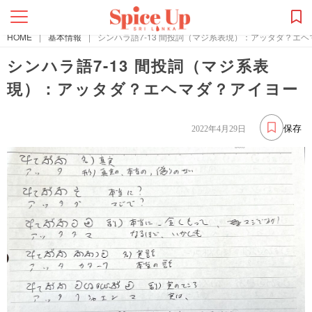
HOME
|
基本情報
|
シンハラ語7-13 間投詞（マジ系表現）：アッタダ？エ
シンハラ語7-13 間投詞（マジ系表
現）：アッタダ？エヘマダ？アイヨー
保存
2022年4月29日