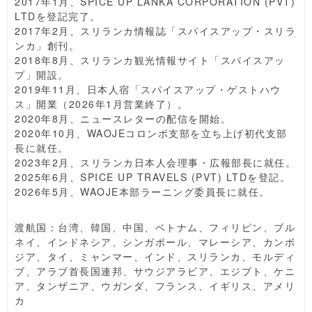
2017年1月、SPICE UP LANKA CORPORATION (PVT)
LTDを登記完了。
2017年2月、スリランカ情報誌「スパイスアップ・スリラ
ンカ」創刊。
2018年8月、スリランカ観光情報サイト「スパイスアッ
プ」開設。
2019年11月、日本人宿「スパイスアップ・ゲストハウ
ス」開業（2026年1月営業終了）。
2020年8月、ニュースレターの配信を開始。
2020年10月、WAOJEコロンボ支部を立ち上げ初代支部
長に就任。
2023年2月、スリランカ日本人会理事・広報部長に就任。
2025年6月、SPICE UP TRAVELS (PVT) LTDを登記。
2026年5月、WAOJE本部ラーニング委員長に就任。
渡航国：台湾、韓国、中国、ベトナム、フィリピン、ブル
ネイ、インドネシア、シンガポール、マレーシア、カンボ
ジア、タイ、ミャンマー、インド、スリランカ、モルディ
ブ、アラブ首長国連邦、サウジアラビア、エジプト、ケニ
ア、タンザニア、ウガンダ、フランス、イギリス、アメリ
カ