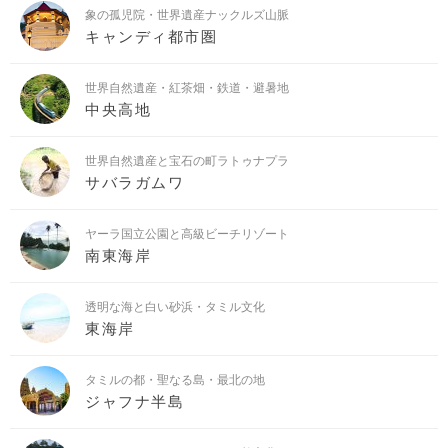
象の孤児院・世界遺産ナックルズ山脈
キャンディ都市圏
世界自然遺産・紅茶畑・鉄道・避暑地
中央高地
世界自然遺産と宝石の町ラトゥナプラ
サバラガムワ
ヤーラ国立公園と高級ビーチリゾート
南東海岸
透明な海と白い砂浜・タミル文化
東海岸
タミルの都・聖なる島・最北の地
ジャフナ半島