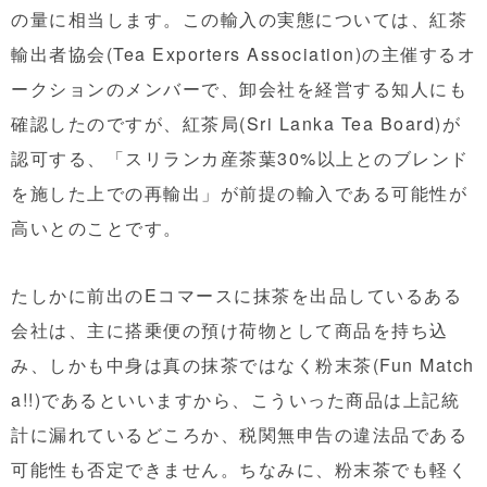
の量に相当します。この輸入の実態については、紅茶
輸出者協会(Tea Exporters Association)の主催するオ
ークションのメンバーで、卸会社を経営する知人にも
確認したのですが、紅茶局(Sri Lanka Tea Board)が
認可する、「スリランカ産茶葉30%以上とのブレンド
を施した上での再輸出」が前提の輸入である可能性が
高いとのことです。
たしかに前出のEコマースに抹茶を出品しているある
会社は、主に搭乗便の預け荷物として商品を持ち込
み、しかも中身は真の抹茶ではなく粉末茶(Fun Match
a!!)であるといいますから、こういった商品は上記統
計に漏れているどころか、税関無申告の違法品である
可能性も否定できません。ちなみに、粉末茶でも軽く