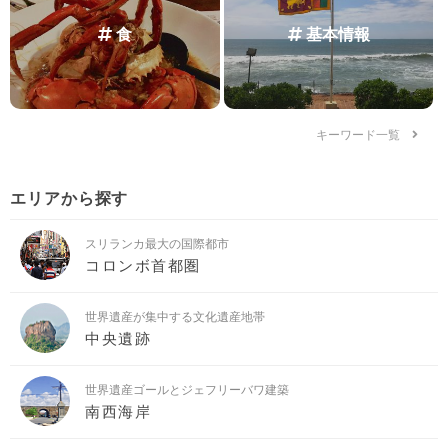
食
基本情報
キーワード一覧
エリアから探す
スリランカ最大の国際都市
コロンボ首都圏
世界遺産が集中する文化遺産地帯
中央遺跡
世界遺産ゴールとジェフリーバワ建築
南西海岸