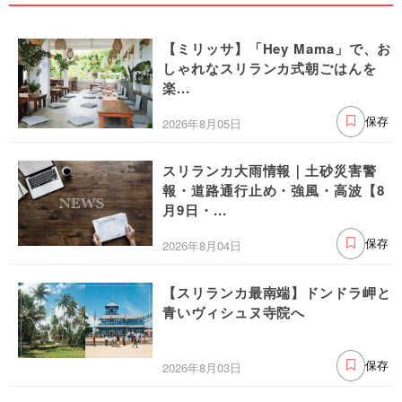
【ミリッサ】「Hey Mama」で、お
しゃれなスリランカ式朝ごはんを
楽...
2026年8月05日
保存
スリランカ大雨情報｜土砂災害警
報・道路通行止め・強風・高波【8
月9日・...
2026年8月04日
保存
【スリランカ最南端】ドンドラ岬と
青いヴィシュヌ寺院へ
2026年8月03日
保存