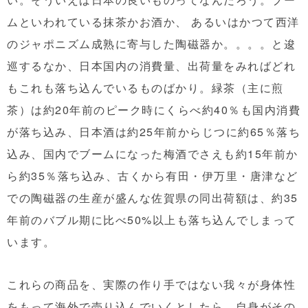
ムといわれている抹茶かお酒か、 あるいはかつて西洋
のジャポニズム成熟に寄与した陶磁器か。。。。と逡
巡するなか、日本国内の消費量、出荷量をみればどれ
もこれも落ち込んでいるものばかり。緑茶（主に煎
茶）は約20年前のピーク時にくらべ約40％も国内消費
が落ち込み、日本酒は約25年前からじつに約65％落ち
込み、国内でブームになった梅酒でさえも約15年前か
ら約35％落ち込み、古くから有田・伊万里・唐津など
での陶磁器の生産が盛んな佐賀県の同出荷額は、約35
年前のバブル期に比べ50%以上も落ち込んでしまって
います。
これらの商品を、実際の作り手ではない我々が身体性
をもって海外で売り込んでいくとしたら、自身がその