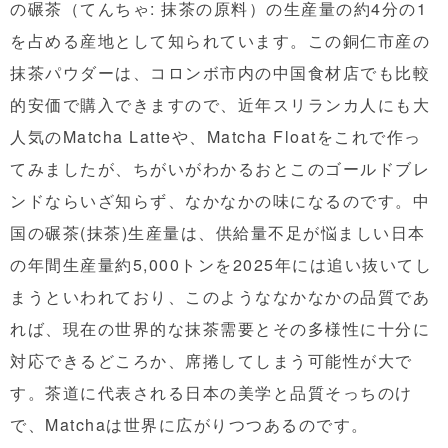
の碾茶（てんちゃ: 抹茶の原料）の生産量の約4分の1
を占める産地として知られています。この銅仁市産の
抹茶パウダーは、コロンボ市内の中国食材店でも比較
的安価で購入できますので、近年スリランカ人にも大
人気のMatcha Latteや、Matcha Floatをこれで作っ
てみましたが、ちがいがわかるおとこのゴールドブレ
ンドならいざ知らず、なかなかの味になるのです。中
国の碾茶(抹茶)生産量は、供給量不足が悩ましい日本
の年間生産量約5,000トンを2025年には追い抜いてし
まうといわれており、このようななかなかの品質であ
れば、現在の世界的な抹茶需要とその多様性に十分に
対応できるどころか、席捲してしまう可能性が大で
す。茶道に代表される日本の美学と品質そっちのけ
で、Matchaは世界に広がりつつあるのです。