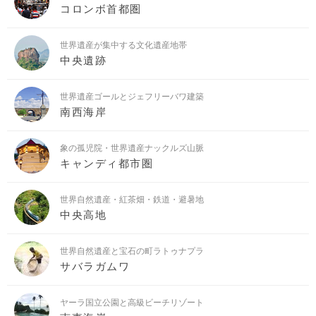
コロンボ首都圏
世界遺産が集中する文化遺産地帯
中央遺跡
世界遺産ゴールとジェフリーバワ建築
南西海岸
象の孤児院・世界遺産ナックルズ山脈
キャンディ都市圏
世界自然遺産・紅茶畑・鉄道・避暑地
中央高地
世界自然遺産と宝石の町ラトゥナプラ
サバラガムワ
ヤーラ国立公園と高級ビーチリゾート