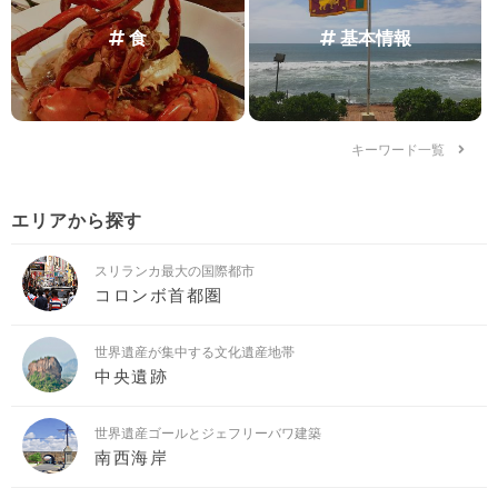
食
基本情報
キーワード一覧
エリアから探す
スリランカ最大の国際都市
コロンボ首都圏
世界遺産が集中する文化遺産地帯
中央遺跡
世界遺産ゴールとジェフリーバワ建築
南西海岸