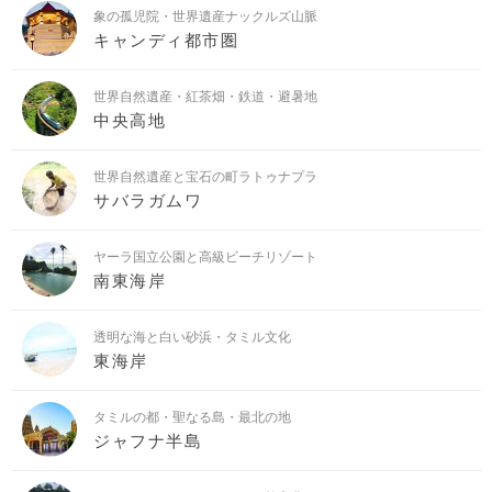
象の孤児院・世界遺産ナックルズ山脈
キャンディ都市圏
世界自然遺産・紅茶畑・鉄道・避暑地
中央高地
世界自然遺産と宝石の町ラトゥナプラ
サバラガムワ
ヤーラ国立公園と高級ビーチリゾート
南東海岸
透明な海と白い砂浜・タミル文化
東海岸
タミルの都・聖なる島・最北の地
ジャフナ半島