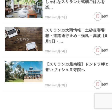
しゃれなスリランカ式朝ごはんを
楽...
2026年8月05日
保存
スリランカ大雨情報｜土砂災害警
報・道路通行止め・強風・高波【8
月5日・...
2026年8月04日
保存
【スリランカ最南端】ドンドラ岬と
青いヴィシュヌ寺院へ
2026年8月03日
保存