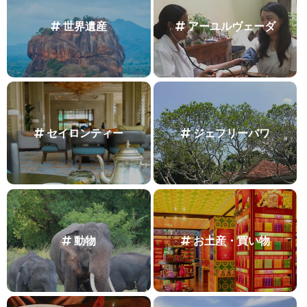
世界遺産
アーユルヴェーダ
セイロンティー
ジェフリーバワ
動物
お土産・買い物