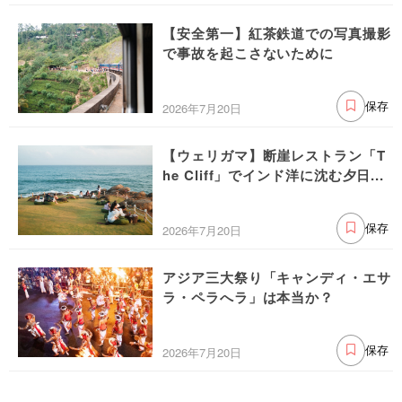
【安全第一】紅茶鉄道での写真撮影
で事故を起こさないために
2026年7月20日
保存
【ウェリガマ】断崖レストラン「T
he Cliff」でインド洋に沈む夕日...
2026年7月20日
保存
アジア三大祭り「キャンディ・エサ
ラ・ペラへラ」は本当か？
2026年7月20日
保存