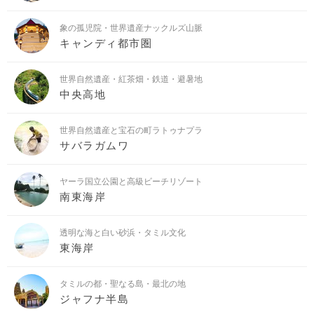
象の孤児院・世界遺産ナックルズ山脈
キャンディ都市圏
世界自然遺産・紅茶畑・鉄道・避暑地
中央高地
世界自然遺産と宝石の町ラトゥナプラ
サバラガムワ
ヤーラ国立公園と高級ビーチリゾート
南東海岸
透明な海と白い砂浜・タミル文化
東海岸
タミルの都・聖なる島・最北の地
ジャフナ半島