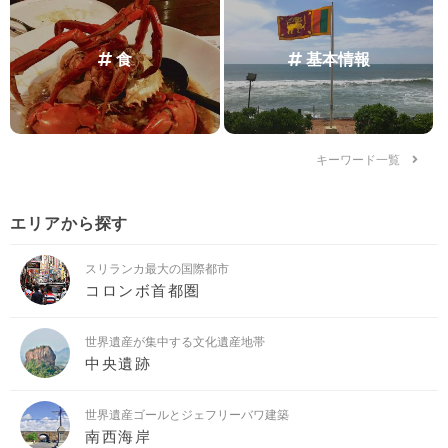
食
基本情報
キーワード一覧
エリアから探す
スリランカ最大の国際都市
コロンボ首都圏
世界遺産が集中する文化遺産地帯
中央遺跡
世界遺産ゴールとジェフリーバワ建築
南西海岸