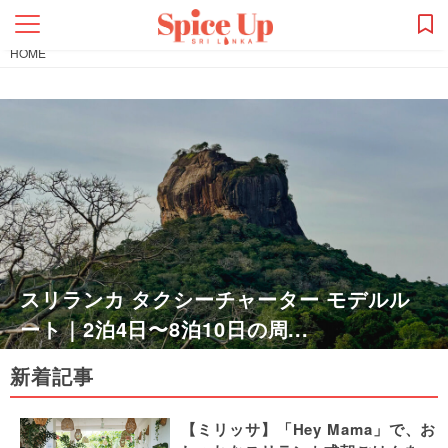
HOME
スリランカ タクシーチャーター モデルル
ート｜2泊4日〜8泊10日の周...
新着記事
【ミリッサ】「Hey Mama」で、お