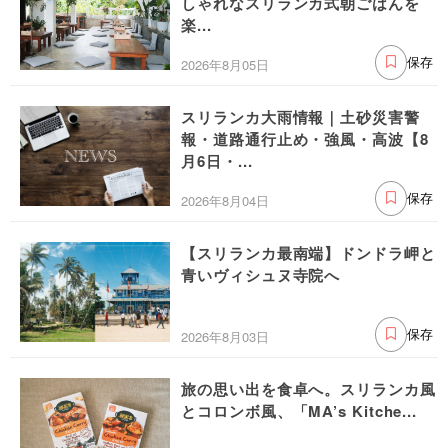
しゃれなスリランカ式朝ごはんを
楽...
2026年8月05日
保存
スリランカ大雨情報｜土砂災害警
報・道路通行止め・強風・高波【8
月6日・...
2026年8月04日
保存
【スリランカ最南端】ドンドラ岬と
青いヴィシュヌ寺院へ
2026年8月03日
保存
旅の思い出を食卓へ。スリランカ風
とコロンボ風、「MA’s Kitche...