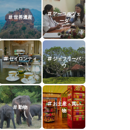
アーユルヴェ
世界遺産
ーダ
セイロンティ
ジェフリーバ
ー
ワ
お土産・買い
動物
物