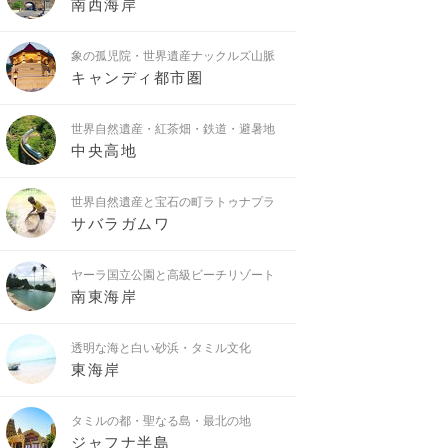
南西海岸
象の孤児院・世界遺産ナックルズ山脈
キャンディ都市圏
世界自然遺産・紅茶畑・鉄道・避暑地
中央高地
世界自然遺産と宝石の町ラトゥナプラ
サバラガムワ
ヤーラ国立公園と高級ビーチリゾート
南東海岸
透明な海と白い砂浜・タミル文化
東海岸
タミルの都・聖なる島・最北の地
ジャフナ半島