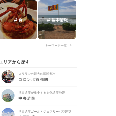
食
基本情報
キーワード一覧
エリアから探す
スリランカ最大の国際都市
コロンボ首都圏
世界遺産が集中する文化遺産地帯
中央遺跡
世界遺産ゴールとジェフリーバワ建築