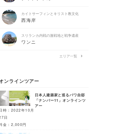
カイトサーフィンとキリスト教文化
西海岸
スリランカ内戦の激戦地と戦争遺産
ワンニ
エリア一覧
オンラインツアー
日本人建築家と巡るバワ自邸
「ナンバー11」オンラインツ
アー
日時：2022年10月
27日
料金：2,000円