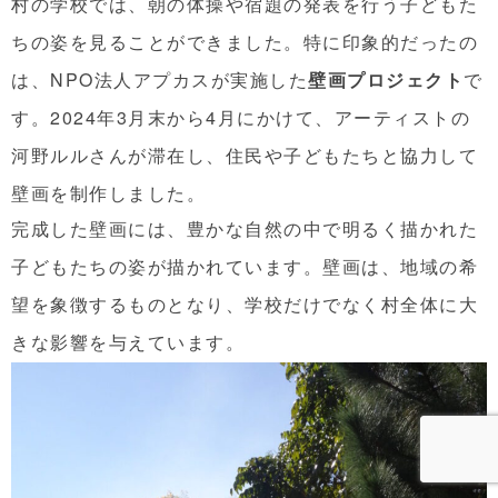
村の学校では、朝の体操や宿題の発表を行う子どもた
ちの姿を見ることができました。特に印象的だったの
は、
NPO
法人アプカスが実施した
壁画プロジェクト
で
す。
2024
年
3
月末から
4
月にかけて、アーティストの
河野ルルさんが滞在し、住民や子どもたちと協力して
壁画を制作しました。
完成した壁画には、豊かな自然の中で明るく描かれた
子どもたちの姿が描かれています。壁画は、地域の希
望を象徴するものとなり、学校だけでなく村全体に大
きな影響を与えています。