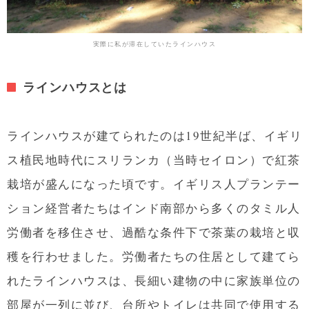
実際に私が滞在していたラインハウス
ラインハウスとは
ラインハウスが建てられたのは19世紀半ば、イギリ
ス植民地時代にスリランカ（当時セイロン）で紅茶
栽培が盛んになった頃です。イギリス人プランテー
ション経営者たちはインド南部から多くのタミル人
労働者を移住させ、過酷な条件下で茶葉の栽培と収
穫を行わせました。労働者たちの住居として建てら
れたラインハウスは、長細い建物の中に家族単位の
部屋が一列に並び、台所やトイレは共同で使用する