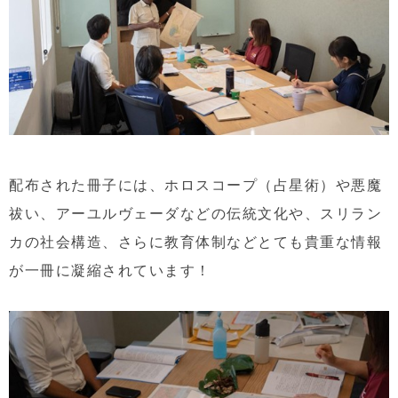
配布された冊子には、
ホロスコープ（占星術）
や悪魔
祓い、アーユルヴェーダなど
の伝統文化や
、
スリラン
カの社会構造、さらに教育体制などとても
貴重な情報
が一冊に凝縮されています！