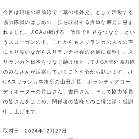
今回は現場の最前線で「草の根外交」として活動する
協力隊員のはじめの一歩を取材する貴重な機会に恵ま
れました。JICAの掲げる「信頼で世界をつなぐ」
とい
うスローガンの下
、これからも
スリランカの人々の声
に寄り添いながらスリランカ社会の発展に貢献し、ス
リランカ
と日本をつなぐ懸け橋として
JICA海外協力隊
のみなさんが活躍していくこと
を心から願います。JI
CAスリランカ事務所の山田所長、
ボランティアコー
ディネーターの
片山さん、吉田さん、そして協力隊員
の皆さんをはじめ、関係者の皆様とのご縁に深く感謝
申し上げます。
取材日：2024年12月27日