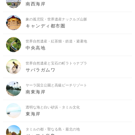
南西海岸
象の孤児院・世界遺産ナックルズ山脈
キャンディ都市圏
世界自然遺産・紅茶畑・鉄道・避暑地
中央高地
世界自然遺産と宝石の町ラトゥナプラ
サバラガムワ
ヤーラ国立公園と高級ビーチリゾート
南東海岸
透明な海と白い砂浜・タミル文化
東海岸
タミルの都・聖なる島・最北の地