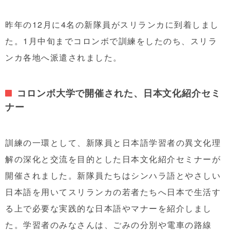
昨年の12月に
4名の新隊員が
スリランカに到着しまし
た。1月
中旬
までコロンボで訓練をしたのち、スリラ
ンカ各地へ
派遣されました。
コロンボ大学で開催された、日本文化紹介セミ
ナー
訓練の一環として、新
隊員と
日本語学習者の異文化理
解の深化と交流を目的とした日本
文化紹介セミナーが
開催されました。
新
隊員たちは
シンハラ語とやさしい
日本語を用いて
スリランカの
若者
たち
へ日本で生活す
る上で
必要な実践的な日本語やマナーを紹介しまし
た。学習者のみなさんは、ごみの分別や電車の路線