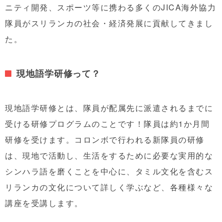
ニティ開発、スポーツ
等
に携わる多くのJICA海外協力
隊員がスリランカの社会・経済発展に貢献してきまし
た。
現地語学研修って？
現地語学研修
とは、隊員が配属先に派遣されるまで
に
受ける研修プログラムのことです！隊員は約
1
か月間
研修を受けます。
コロンボ
で行われる新隊員の研修
は、現地で
活動し、
生活をするために
必要な
実用的な
シンハラ語を
磨くことを中心に
、
タミル文化を含むス
リランカの文化について詳しく学ぶなど、各種様々な
講座を受講します。