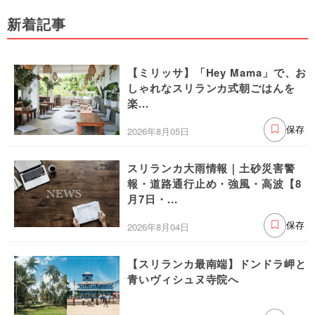
新着記事
【ミリッサ】「Hey Mama」で、お
しゃれなスリランカ式朝ごはんを
楽...
2026年8月05日
保存
スリランカ大雨情報｜土砂災害警
報・道路通行止め・強風・高波【8
月7日・...
2026年8月04日
保存
【スリランカ最南端】ドンドラ岬と
青いヴィシュヌ寺院へ