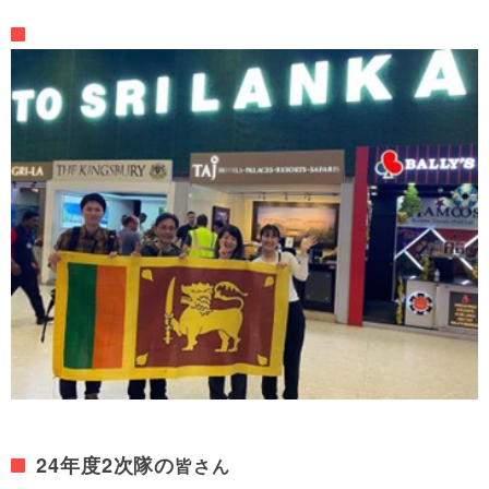
24年度
2
次隊の
皆さん