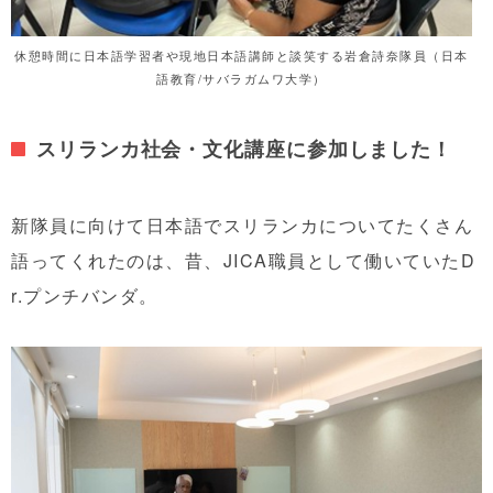
休憩時間に日本語学習者や現地日本語講師と談笑する岩倉詩奈隊員（日本
語教育/サバラガムワ大学）
スリランカ
社会・
文化講座に参加しました！
新
隊員に
向けて日本語でスリランカについてたくさん
語ってくれたのは、昔、JICA職員として働いていた
D
r.プンチバンダ。