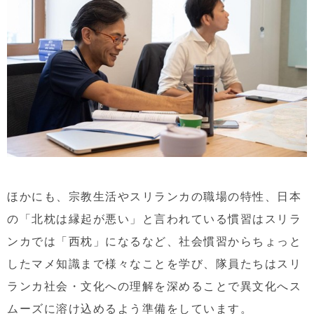
ほかにも、宗教生活やスリランカの職場の特性、日本
の
「
北枕は縁起が悪い
」
と言われている慣習はスリラ
ンカでは
「
西枕
」
になる
など、社会慣習からちょっと
したマメ知識まで様々なことを学び、隊員たちはスリ
ランカ社会・文化への理解を深めることで異文化へス
ムーズに溶け込めるよう準備をしています。