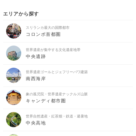
エリアから探す
スリランカ最大の国際都市
コロンボ首都圏
世界遺産が集中する文化遺産地帯
中央遺跡
世界遺産ゴールとジェフリーバワ建築
南西海岸
象の孤児院・世界遺産ナックルズ山脈
キャンディ都市圏
世界自然遺産・紅茶畑・鉄道・避暑地
中央高地