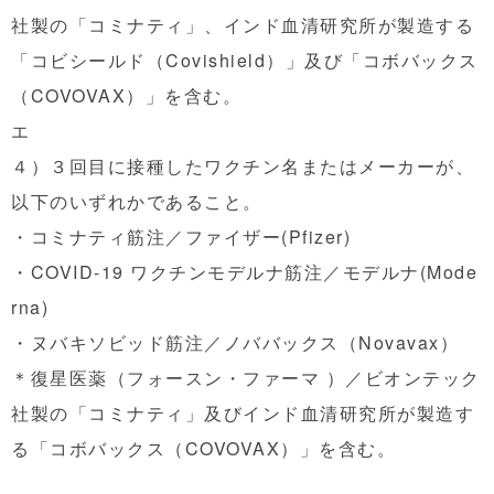
社製の「コミナティ」、インド血清研究所が製造
する
「コビシールド（Covishield）」及び「
コボバックス
（COVOVAX）」を含む。
エ
４）３回目に接種したワクチン名またはメーカーが、
以下のいずれかで
あること。
・コミナティ筋注／ファイザー(Pfizer)
・COVID-19 ワクチンモデルナ筋注／モデルナ(Mode
rna)
・ヌバキソビッド筋注／ノババックス（Novavax）
＊復星医薬（フォースン・ファーマ ）／ビオンテック
社製の「コミナティ」及びインド血清研究所が製
造す
る「コボバックス（COVOVAX）」を含む。