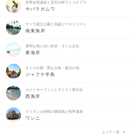
世界自然遺産と宝石の町ラトゥナプラ
サバラガムワ
ヤーラ国立公園と高級ビーチリゾート
南東海岸
透明な海と白い砂浜・タミル文化
東海岸
タミルの都・聖なる島・最北の地
ジャフナ半島
カイトサーフィンとキリスト教文化
西海岸
スリランカ内戦の激戦地と戦争遺産
ワンニ
エリア一覧