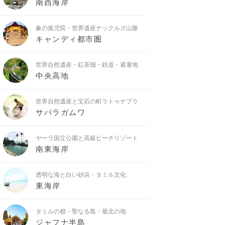
南西海岸
象の孤児院・世界遺産ナックルズ山脈
キャンディ都市圏
世界自然遺産・紅茶畑・鉄道・避暑地
中央高地
世界自然遺産と宝石の町ラトゥナプラ
サバラガムワ
ヤーラ国立公園と高級ビーチリゾート
南東海岸
透明な海と白い砂浜・タミル文化
東海岸
タミルの都・聖なる島・最北の地
ジャフナ半島