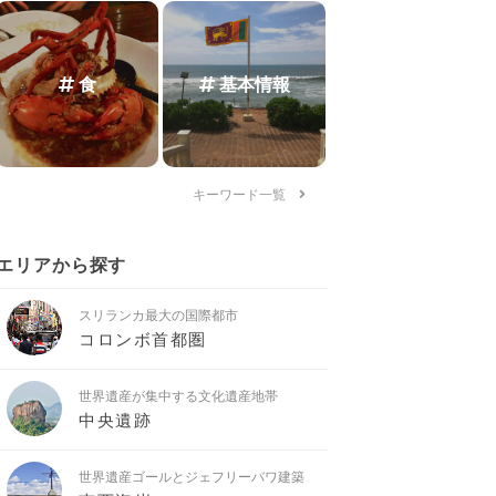
食
基本情報
キーワード一覧
エリアから探す
スリランカ最大の国際都市
コロンボ首都圏
世界遺産が集中する文化遺産地帯
中央遺跡
世界遺産ゴールとジェフリーバワ建築