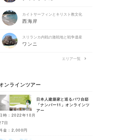
カイトサーフィンとキリスト教文化
西海岸
スリランカ内戦の激戦地と戦争遺産
ワンニ
エリア一覧
オンラインツアー
日本人建築家と巡るバワ自邸
「ナンバー11」オンラインツ
アー
日時：2022年10月
27日
料金：2,000円