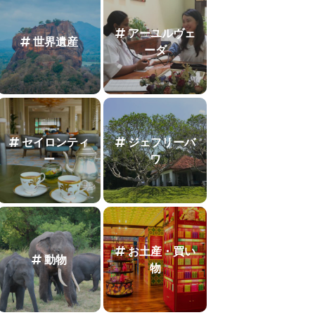
アーユルヴェ
世界遺産
ーダ
セイロンティ
ジェフリーバ
ー
ワ
お土産・買い
動物
物