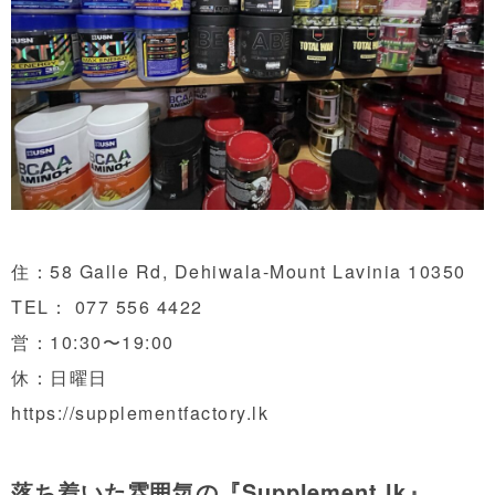
住：58 Galle Rd, Dehiwala-Mount Lavinia 10350
TEL：
077 556 4422
営：10:30〜19:00
休：日曜日
https://supplementfactory.lk
落ち着いた雰囲気の『Supplement.lk』