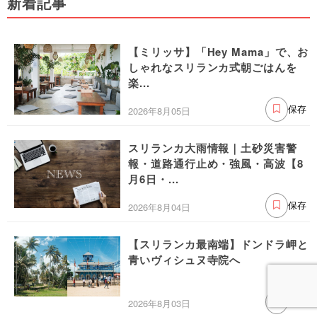
新着記事
【ミリッサ】「Hey Mama」で、お
しゃれなスリランカ式朝ごはんを
楽...
2026年8月05日
保存
スリランカ大雨情報｜土砂災害警
報・道路通行止め・強風・高波【8
月6日・...
2026年8月04日
保存
【スリランカ最南端】ドンドラ岬と
青いヴィシュヌ寺院へ
2026年8月03日
保存