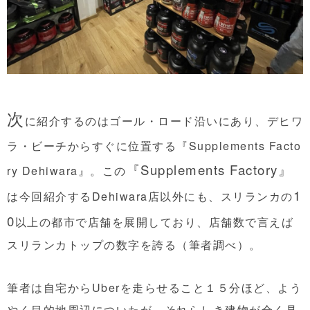
次
に紹介するのはゴール・ロード沿いにあり、デヒワ
ラ・ビーチからすぐに位置する『Supplements Facto
『Supplements Factory』
ry Dehiwara』。この
1
は今回紹介するDehiwara店以外にも、スリランカの
0
以上の都市
で店舗を展開しており、店舗数で言えば
スリランカトップの数字を誇る（筆者調べ）。
筆者は自宅からUberを走らせること１５分ほど、よう
やく目的地周辺についたが、それらしき建物が全く見