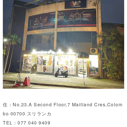
住：No.23.A Second Floor,7 Maitland Cres,Colom
bo 00700 スリランカ
TEL：
077 040 9409