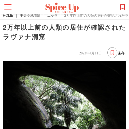
HOME
|
中央高地南部
|
エッラ
|
2万年以上前の人類の居住が確認されたラ
2万年以上前の人類の居住が確認された
ラヴァナ洞窟
保存
2023年4月11日