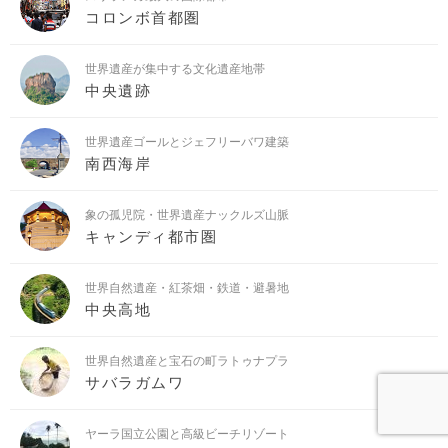
コロンボ首都圏
世界遺産が集中する文化遺産地帯
中央遺跡
世界遺産ゴールとジェフリーバワ建築
南西海岸
象の孤児院・世界遺産ナックルズ山脈
キャンディ都市圏
世界自然遺産・紅茶畑・鉄道・避暑地
中央高地
世界自然遺産と宝石の町ラトゥナプラ
サバラガムワ
ヤーラ国立公園と高級ビーチリゾート