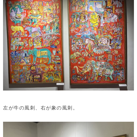
左が牛の風刺、右が象の風刺。